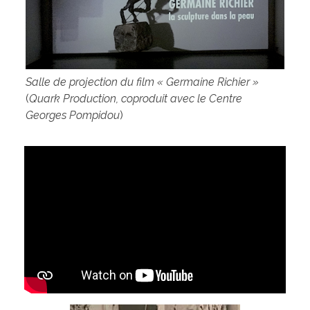
Salle de projection du film « Germaine Richier »
(
Quark Production, coproduit avec le Centre
Georges Pompidou
)