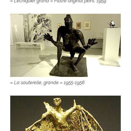
« L’échiquier grand » Plâtre original peint. 1959
« La sauterelle, grande » 1955-1956