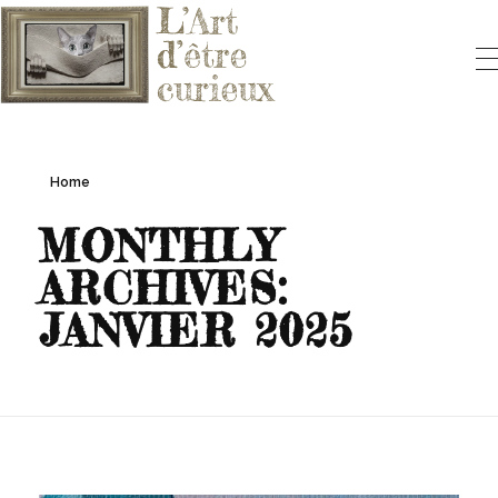
L'ART D'ÊTRE CURIEUX
Le blog qui vous fera aimer l'Art
Home
MONTHLY
ARCHIVES:
JANVIER 2025