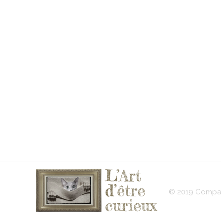
© 2019 Compan
L'ART D'ÊTRE CURIEUX
Le blog qui vous fera aimer l'Art