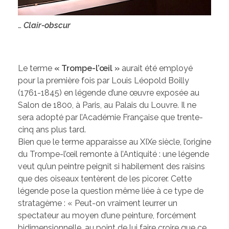
…
Clair-obscur
Le terme
« Trompe-l’œil »
aurait été employé
pour la première fois par Louis Léopold Boilly
(1761-1845) en légende d’une œuvre exposée au
Salon de 1800, à Paris, au Palais du Louvre. Il ne
sera adopté par l’Académie Française que trente-
cinq ans plus tard.
Bien que le terme apparaisse au XIXe siècle, l’origine
du Trompe-l’œil remonte à l’Antiquité : une légende
veut qu’un peintre peignit si habilement des raisins
que des oiseaux tentèrent de les picorer. Cette
légende pose la question même liée à ce type de
stratagème : « Peut-on vraiment leurrer un
spectateur au moyen d’une peinture, forcément
bidimensionnelle, au point de lui faire croire que ce