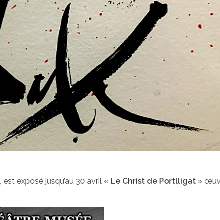
 est exposé jusqu’au 30 avril «
Le Christ de Portlligat
» œuv