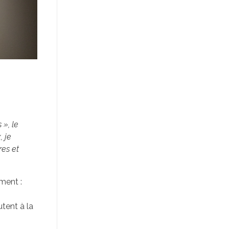
 », le
, je
res et
ment :
utent à la