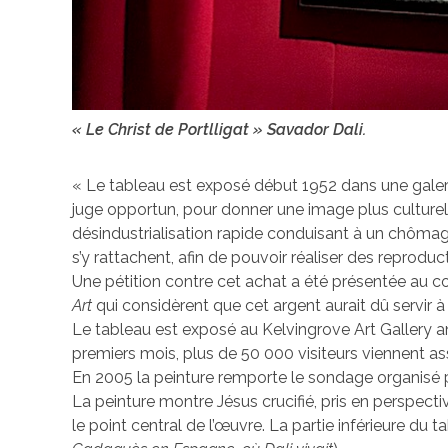
« Le Christ de Portlligat » Savador Dali.
« Le tableau est exposé début 1952 dans une galer
juge opportun, pour donner une image plus culturel
désindustrialisation rapide conduisant à un chômage 
s’y rattachent, afin de pouvoir réaliser des reprodu
Une pétition contre cet achat a été présentée au c
Art
qui considèrent que cet argent aurait dû servir à
Le tableau est exposé au Kelvingrove Art Gallery an
premiers mois, plus de 50 000 visiteurs viennent ass
En 2005 la peinture remporte le sondage organisé p
La peinture montre Jésus crucifié, pris en perspecti
le point central de l’œuvre. La partie inférieure du 