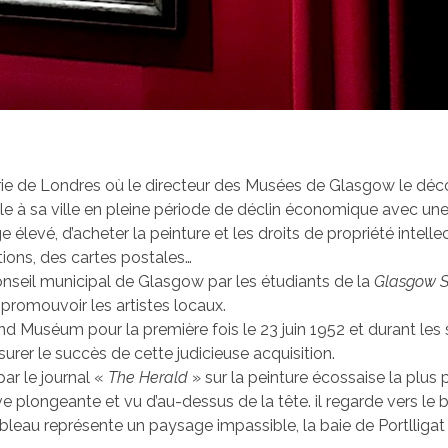
ie de Londres où le directeur des Musées de Glasgow le décou
le à sa ville en pleine période de déclin économique avec un
élevé, d’acheter la peinture et les droits de propriété intellec
ctions, des cartes postales…
onseil municipal de Glasgow par les étudiants de la
Glasgow S
 promouvoir les artistes locaux.
d Muséum pour la première fois le 23 juin 1952 et durant les 
urer le succès de cette judicieuse acquisition.
ar le journal «
The Herald
» sur la peinture écossaise la plus 
ve plongeante et vu d’au-dessus de la tête. il regarde vers le 
tableau représente un paysage impassible, la baie de Portlligat 