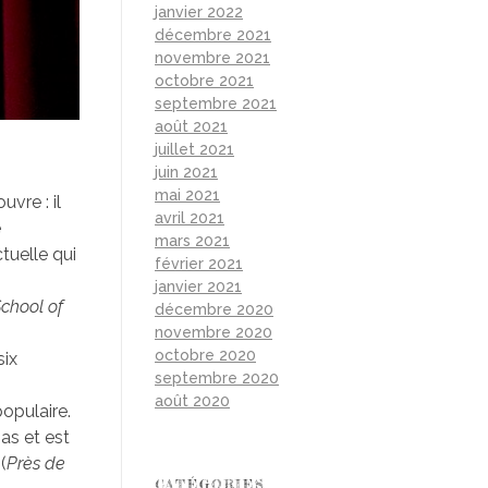
janvier 2022
décembre 2021
novembre 2021
octobre 2021
septembre 2021
août 2021
juillet 2021
juin 2021
mai 2021
vre : il
avril 2021
e
mars 2021
tuelle qui
février 2021
janvier 2021
chool of
décembre 2020
novembre 2020
octobre 2020
six
septembre 2020
août 2020
populaire.
bas et est
(
Près de
CATÉGORIES