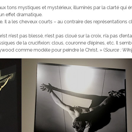
s aux tons mystiques et mystérieux, illuminés par la clarté qui
un effet dramatique.
. Il a les cheveux courts – au contraire des représentations c
st n’est pas blessé, n’est pas cloué sur la croix, n’a pas d’entai
ques de la crucifixion: clous, couronne d’épines, etc. Il sembl
llywood comme modèle pour peindre le Christ. » (
Source : Wik