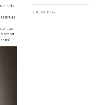
 émane du
EXPOSITIONS
lassiques
lle, très
e flotter
ipédia
)