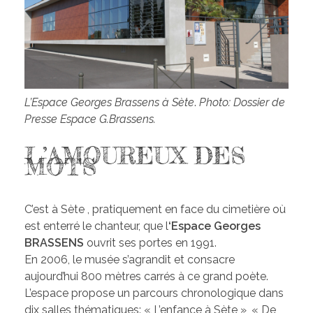
L’Espace Georges Brassens à Sète
.
Photo: Dossier de
Presse Espace G.Brassens.
L’AMOUREUX DES
MOTS
C’est à Sète , pratiquement en face du cimetière où
est enterré le chanteur, que l
‘Espace
Georges
BRASSENS
ouvrit ses portes en 1991.
En 2006, le musée s’agrandit et consacre
aujourd’hui 800 mètres carrés à ce grand poète.
L’espace propose un parcours chronologique dans
dix salles thématiques: « L’enfance à Sète », « De