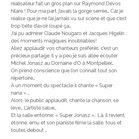
réalisateur fait un gros plan sur Raymond Devos
hilare ! Pour ma part, j’avais la gorge serrée… Car je
réalise que je ne l’ai jamais vu sur scène et que c’est
trop bête d’avoir loupé ça…
J’ai pu admirer Claude Nougaro et Jacques Higelin :
des moments magiques inoubliables!
Allez applaudir vos chanteurs préférés, c’est un
précieux partage: il y a peu je suis allée écouter
Michel Jonasz au Domaine d’O à Montpellier…
On prend conscience que l’on connaît tout son
répertoire…
À un moment du spectacle il chante « Super
nana » …
Alors, le public applaudit, chante la chanson, se
lève… L’artiste salue…
Et la salle entonne: « Super Jonasz ».. Là, il revient,
étonné, ému et son pianiste filme la salle, tous et
toutes debout …