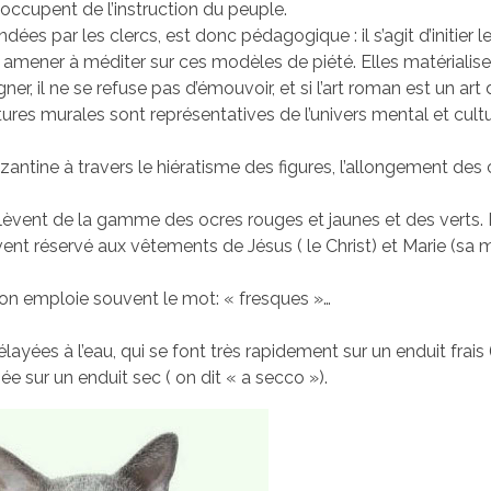
éoccupent de l’instruction du peuple.
s par les clercs, est donc pédagogique : il s’agit d’initier le
es amener à méditer sur ces modèles de piété. Elles matérialise
eigner, il ne se refuse pas d’émouvoir, et si l’art roman est un art
tures murales sont représentatives de l’univers mental et cultu
antine à travers le hiératisme des figures, l’allongement des 
relèvent de la gamme des ocres rouges et jaunes et des verts. 
ent réservé aux vêtements de Jésus ( le Christ) et Marie (sa m
on emploie souvent le mot: « fresques »…
layées à l’eau, qui se font très rapidement sur un enduit frais 
ée sur un enduit sec ( on dit « a secco »).