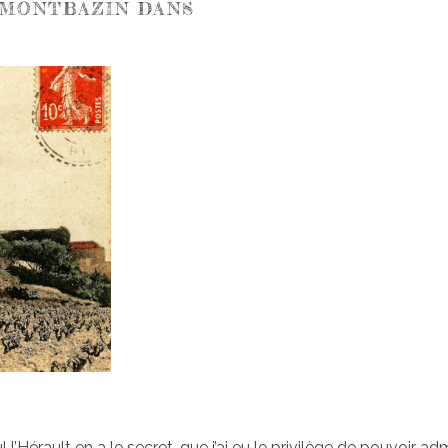
 MONTBAZIN DANS
’Hérault en a le secret, que j’ai eu le privilège de pouvoir adm