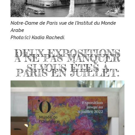
Notre-Dame de Paris vue de l’Institut du Monde
Arabe
Photo:(c) Kadia Rachedi.
DEUX EXPOSITIONS
À NE PAS MANQUER
SI VOUS ÊTES À
PARIS EN JUILLET: