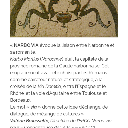
«
NARBO VIA
évoque la liaison entre Narbonne et
sa romanité.
Narbo Martius
(
Narbonne
) était la capitale de la
province romaine de la Gaulle narbonnaise. Cet
emplacement avait été choisi par les Romains
comme carrefour naturel et stratégique, à la
croisée de la
Via Domitia
, entre l’Espagne et le
Rhône, et la voie d’Aquitaine entre Toulouse et
Bordeaux.
Le mot
« via »
donne cette idée d’échange, de
dialogue, de mélange de cultures »
Valérie Brousselle,
Directrice de l’EPCC Narbo Via,
pour « Connaissance des Arts »
HS N° 922