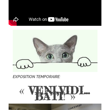
EXPOSITION TEMPORAI
RE
:
«
VENI,VIDI…
BÂTI
! »